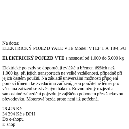
Na dotaz
ELEKTRICKÝ POJEZD YALE VTE Model: VTEF 1-A-18/4,5/U
ELEKTRICKÝ POJEZD VTE
s nosností od 1.000 do 5.000 kg
Elektrické pojezdy se doporučují zvláště u břemen těžších než
1.000 kg, při jejich transportech na velké vzdálenosti, případně při
jejich častém použití. Na základě univerzální možnosti připojení
pomocí třmenu ke zvedacímu zařízení, jsou použitelné téměř pro
všechna zařízení se závěsným hákem. Rovnoměrný rozjezd a
samostatné zabrzdění pojezdu je zajištěno pohonem přes šnekovou
převodovku. Motorová brzda proto není již potřebná.
28 425 Kč
34 394 Kč s DPH
Do e-shopu
E-shop