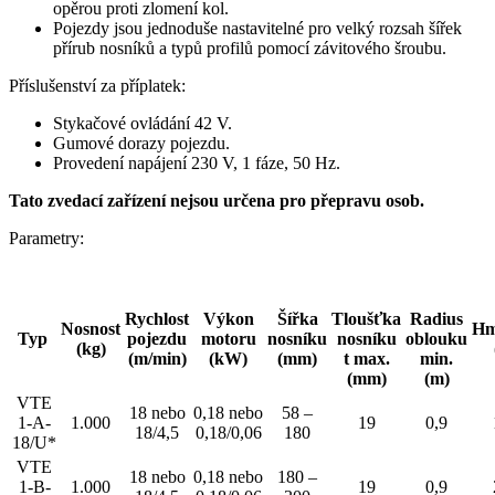
opěrou proti zlomení kol.
Pojezdy jsou jednoduše nastavitelné pro velký rozsah šířek
přírub nosníků a typů profilů pomocí závitového šroubu.
Příslušenství za příplatek:
Stykačové ovládání 42 V.
Gumové dorazy pojezdu.
Provedení napájení 230 V, 1 fáze, 50 Hz.
Tato zvedací zařízení nejsou určena pro přepravu osob.
Parametry:
Rychlost
Výkon
Šířka
Tloušťka
Radius
Nosnost
Hm
Typ
pojezdu
motoru
nosníku
nosníku
oblouku
(kg)
(m/min)
(kW)
(mm)
t max.
min.
(mm)
(m)
VTE
18 nebo
0,18 nebo
58 –
1-A-
1.000
19
0,9
18/4,5
0,18/0,06
180
18/U*
VTE
18 nebo
0,18 nebo
180 –
1-B-
1.000
19
0,9