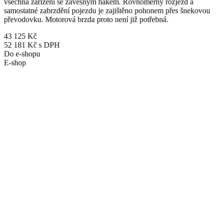
všechna zařízení se závěsným hákem. Rovnoměrný rozjezd a
samostatné zabrzdění pojezdu je zajištěno pohonem přes šnekovou
převodovku. Motorová brzda proto není již potřebná.
43 125 Kč
52 181 Kč s DPH
Do e-shopu
E-shop