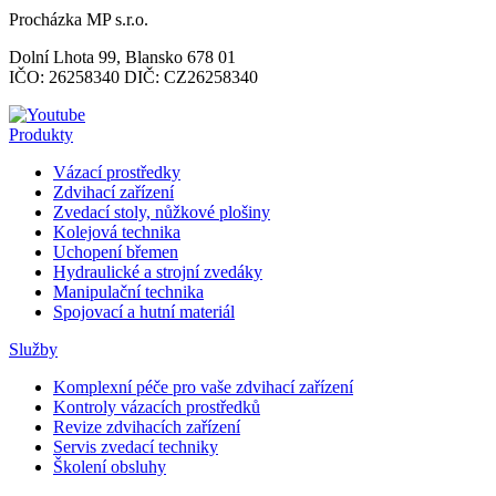
Procházka MP s.r.o.
Dolní Lhota 99, Blansko 678 01
IČO: 26258340 DIČ: CZ26258340
Produkty
Vázací prostředky
Zdvihací zařízení
Zvedací stoly, nůžkové plošiny
Kolejová technika
Uchopení břemen
Hydraulické a strojní zvedáky
Manipulační technika
Spojovací a hutní materiál
Služby
Komplexní péče pro vaše zdvihací zařízení
Kontroly vázacích prostředků
Revize zdvihacích zařízení
Servis zvedací techniky
Školení obsluhy