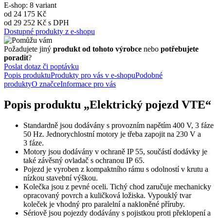
E-shop: 8 variant
od 24 175 Kč
od 29 252 Kč s DPH
Dostupné produkty z e-shopu
Požadujete jiný
produkt od tohoto výrobce
nebo
potřebujete
poradit
?
Poslat dotaz či poptávku
Popis produktu
Produkty pro vás v e-shopu
Podobné
produkty
O značce
Informace pro vás
Popis produktu „Elektrický pojezd VTE“
Standardně jsou dodávány s provozním napětím 400 V, 3 fáze
50 Hz. Jednorychlostní motory je třeba zapojit na 230 V a
3 fáze.
Motory jsou dodávány v ochraně IP 55, součástí dodávky je
také závěsný ovladač s ochranou IP 65.
Pojezd je vyroben z kompaktního rámu s odolností v krutu a
nízkou stavební výškou.
Kolečka jsou z pevné oceli. Tichý chod zaručuje mechanicky
opracovaný povrch a kuličková ložiska. Vypouklý tvar
koleček je vhodný pro paralelní a nakloněné příruby.
Sériově jsou pojezdy dodávány s pojistkou proti překlopení a