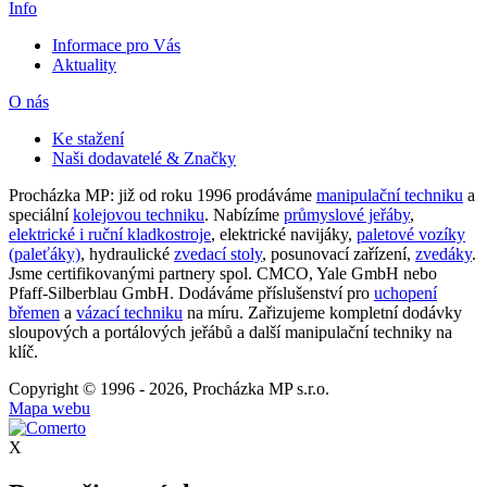
Info
Informace pro Vás
Aktuality
O nás
Ke stažení
Naši dodavatelé & Značky
Procházka MP: již od roku 1996 prodáváme
manipulační techniku
a
speciální
kolejovou techniku
. Nabízíme
průmyslové jeřáby
,
elektrické i ruční kladkostroje
, elektrické navijáky,
paletové vozíky
(paleťáky)
, hydraulické
zvedací stoly
, posunovací zařízení,
zvedáky
.
Jsme certifikovanými partnery spol. CMCO, Yale GmbH nebo
Pfaff-Silberblau GmbH. Dodáváme příslušenství pro
uchopení
břemen
a
vázací techniku
na míru. Zařizujeme kompletní dodávky
sloupových a portálových jeřábů a další manipulační techniky na
klíč.
Copyright © 1996 - 2026, Procházka MP s.r.o.
Mapa webu
X