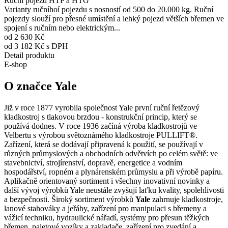
Ruční pojezd HTP a HTG
Varianty ručníhoí pojezdu s nosností od 500 do 20.000 kg. Ruční
pojezdy slouží pro přesné umístění a lehký pojezd větších břemen ve
spojení s ručním nebo elektrickým...
od 2 630 Kč
od 3 182 Kč s DPH
Detail produktu
E-shop
O značce Yale
Již v roce 1877 vyrobila společnost Yale první ruční řetězový
kladkostroj s tlakovou brzdou - konstrukční princip, který se
používá dodnes. V roce 1936 začíná výroba kladkostrojů ve
Velbertu s výrobou světoznámého kladkostroje PULLIFT®.
Zařízení, která se dodávají připravená k použití, se používají v
různých průmyslových a obchodních odvětvích po celém světě: ve
stavebnictví, strojírenství, dopravě, energetice a vodním
hospodářství, ropném a plynárenském průmyslu a při výrobě papíru.
Aplikačně orientovaný sortiment i všechny inovativní novinky a
další vývoj výrobků Yale neustále zvyšují laťku kvality, spolehlivosti
a bezpečnosti. Široký sortiment výrobků
Yale
zahrnuje kladkostroje,
lanové stahováky a jeřáby, zařízení pro manipulaci s břemeny a
vážicí techniku, hydraulické nářadí, systémy pro přesun těžkých
břemen, paletové vozíky a zakladače, zařízení pro zvedání a