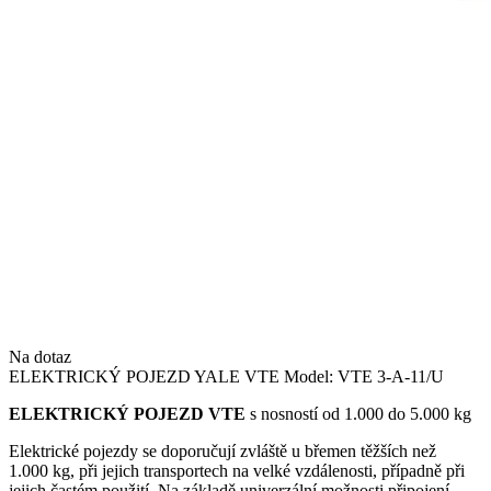
Na dotaz
ELEKTRICKÝ POJEZD YALE VTE Model: VTE 3-A-11/U
ELEKTRICKÝ POJEZD VTE
s nosností od 1.000 do 5.000 kg
Elektrické pojezdy se doporučují zvláště u břemen těžších než
1.000 kg, při jejich transportech na velké vzdálenosti, případně při
jejich častém použití. Na základě univerzální možnosti připojení