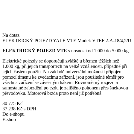
Na dotaz
ELEKTRICKÝ POJEZD YALE VTE Model: VTEF 2-A-18/4,5/U
ELEKTRICKÝ POJEZD VTE
s nosností od 1.000 do 5.000 kg
Elektrické pojezdy se doporučují zvláště u břemen těžších než
1.000 kg, při jejich transportech na velké vzdálenosti, případně při
jejich častém použití. Na základě univerzální možnosti připojení
pomocí třmenu ke zvedacímu zařízení, jsou použitelné téměř pro
všechna zařízení se závěsným hákem. Rovnoměrný rozjezd a
samostatné zabrzdění pojezdu je zajištěno pohonem přes šnekovou
převodovku. Motorová brzda proto není již potřebná.
30 775 Kč
37 238 Kč s DPH
Do e-shopu
E-shop