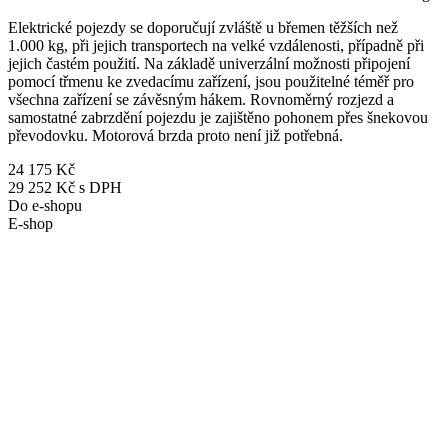
Elektrické pojezdy se doporučují zvláště u břemen těžších než
1.000 kg, při jejich transportech na velké vzdálenosti, případně při
jejich častém použití. Na základě univerzální možnosti připojení
pomocí třmenu ke zvedacímu zařízení, jsou použitelné téměř pro
všechna zařízení se závěsným hákem. Rovnoměrný rozjezd a
samostatné zabrzdění pojezdu je zajištěno pohonem přes šnekovou
převodovku. Motorová brzda proto není již potřebná.
24 175 Kč
29 252 Kč s DPH
Do e-shopu
E-shop