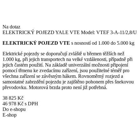
Na dotaz
ELEKTRICKÝ POJEZD YALE VTE Model: VTEF 3-A-11/2,8/U
ELEKTRICKÝ POJEZD VTE
s nosností od 1.000 do 5.000 kg
Elektrické pojezdy se doporučují zvláště u břemen těžších než
1.000 kg, při jejich transportech na velké vzdálenosti, případně při
jejich častém použití. Na základě univerzální možnosti připojení
pomocí třmenu ke zvedacímu zařízení, jsou použitelné téměř pro
všechna zařízení se závěsným hákem. Rovnoměrný rozjezd a
samostatné zabrzdění pojezdu je zajištěno pohonem přes šnekovou
převodovku. Motorová brzda proto není již potřebná.
38 825 Kč
46 978 Kč s DPH
Do e-shopu
E-shop