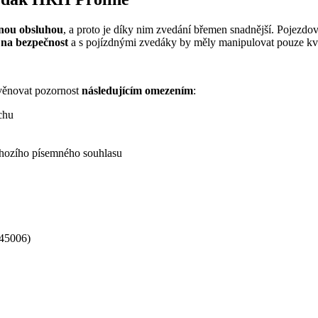
nou obsluhou
, a proto je díky nim zvedání břemen snadnější. Pojezdo
 na bezpečnost
a s pojízdnými zvedáky by měly manipulovat pouze kv
věnovat pozornost
následujícím omezením
:
chu
chozího písemného souhlasu
345006)