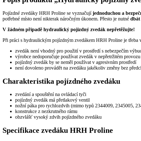
Pojízdné zvedáky HRH Proline se vyznačují
jednoduchou a bezpeč
potřebné místo není nikterak náročným úkonem. Přesto je nutné
dbát
V žádném případě hydraulický pojízdný zvedák nepřetěžujte!
Při práci s hydraulickým pojízdným zvedákem HRH Proline je třeba 
zvedák není vhodný pro použití v prostředí s nebezpečím výbu
výrobce nedoporučuje používat zvedák v nepřetržitém provozu
pojízdný zvedák by se neměl používat v agresivním prostředí
není dovoleno provádět na zvedáku jakékoliv změny bez před
Charakteristika pojízdného zvedáku
zvedání a spouštění na ovládací tyči
pojízdný zvedák má přetlakový ventil
nožní páka pro rychlozdvih (mimo typů 2344009, 2345005, 2
konstrukce z nezkrutného rámu
obzvlášť vysoký zdvih pojízdného zvedáku
Specifikace zvedáku HRH Proline