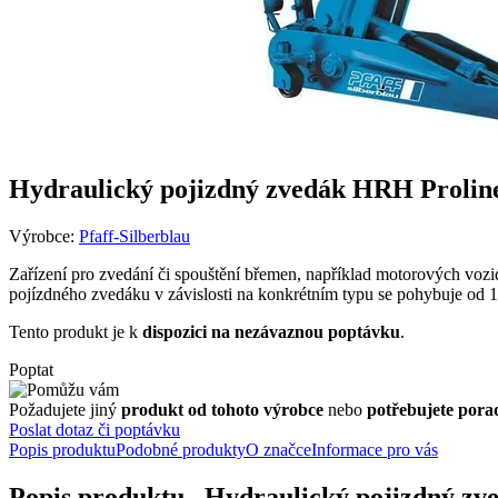
Hydraulický pojizdný zvedák HRH Prolin
Výrobce:
Pfaff-Silberblau
Zařízení pro zvedání či spouštění břemen, například motorových vozi
pojízdného zvedáku v závislosti na konkrétním typu se pohybuje od 1,
Tento produkt je k
dispozici na nezávaznou poptávku
.
Poptat
Požadujete jiný
produkt od tohoto výrobce
nebo
potřebujete pora
Poslat dotaz či poptávku
Popis produktu
Podobné produkty
O značce
Informace pro vás
Popis produktu „Hydraulický pojizdný z