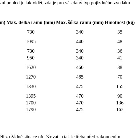
vní pohled je tak vidět, zda je pro vás daný typ pojízdného zvedáku
mm)
Max. délka rámu (mm)
Max. šířka rámu (mm)
Hmotnost (kg)
730
340
35
1095
440
48
730
340
36
950
340
41
1620
460
88
1270
465
70
1830
475
155
1395
470
90
1700
470
136
1790
475
162
li za žádné situace přetěžovat, a tak je třeba před zakoupením