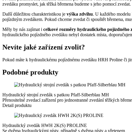
zvedáku promyslet, jak těžká břemena budeme s jeho pomocí zvedat.
Další důležitou charakteristikou je
výška zdvihu
. U každého modelu h
pojízdným zvedákem. Pokud chceme zvedat či spouštět břemena, musí
Měly by nás zajímat i
celkové rozměry hydraulického pojízdného
hydraulického pojízdného zvedáku nebyl dostatek místa, doporučujeme 
Nevíte jaké zařízení zvolit?
Pokud máte k hydraulickému pojízdnému zvedáku HRH Proline či jin
Podobné produkty
Hydraulický strojní zvedák s patkou Pfaff-Silberblau MH
Přenositelné zvedací zařízení pro jednostranné zvedání těžkých břeme
Detail produktu
Hydraulický zvedák HWH 2K(S) PROLINE
Se dvěma hydraulickými písty, případně s dvěma písty a vřetenem