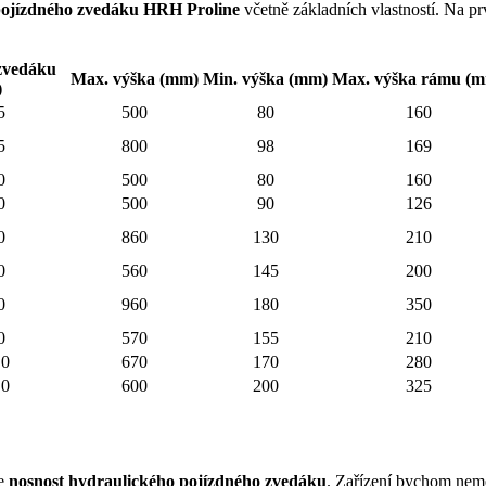
pojízdného zvedáku HRH Proline
včetně základních vlastností. Na pr
zvedáku
Max. výška (mm)
Min. výška (mm)
Max. výška rámu (
)
5
500
80
160
5
800
98
169
0
500
80
160
0
500
90
126
0
860
130
210
0
560
145
200
0
960
180
350
0
570
155
210
,0
670
170
280
,0
600
200
325
je
nosnost hydraulického pojízdného zvedáku
. Zařízení bychom nemě