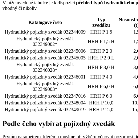
V níže uvedené tabulce je k dispozici
přehled typů hydraulického 
vhodný či nikoliv.
Typ
Nosnost 
Katalogové číslo
zvedáku
(t
Hydraulický pojízdný zvedák 032344009
HRH P 1,5
1,
Hydraulický pojízdný zvedák
HRH P 1,5 H
1,
032349002*
Hydraulický pojízdný zvedák 032345006
HRH P 2,0
2,
Hydraulický pojízdný zvedák 032345005
HRH P 2,0 L
2,
Hydraulický pojízdný zvedák
HRH P 3,0 H
3,
032346028*
Hydraulický pojízdný zvedák 032346001
HRH P 4,0
4,
Hydraulický pojízdný zvedák
HRH P 6,0 H
6,
032349003*
Hydraulický pojízdný zvedák 032347016
HRH P 6,0
6,
Hydraulický pojízdný zvedák 032348004
HRH P 10,0
10
Hydraulický pojízdný zvedák 032349019
HRH P 15,0
15
Podle čeho vybírat pojízdný zvedák
Prvním parametrem, kterému musíme při výběru věnovat pozornost, 