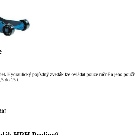
e
del. Hydraulický pojízdný zvedák lze ovládat pouze ručně a jeho použí
5 do 15 t.
dit
?
vedák HRH Proline“