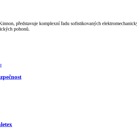
McKinnon, představuje komplexní řadu sofistikovaných elektromechanic
nických pohonů.
zpečnost
letex