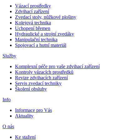
Vázací prostředky
Zdvihací zařízení
Zvedací stoly, nůžkové plošiny
Kolejová technika
Uchopení břemen
Hydraulické a strojní zvedáky
Manipulační technika
Spojovací a hutní materiál
Služby
Komplexní péče pro vaše zdvihací zařízení
Kontroly vázacích prostředků
Revize zdvihacích zařízení
Servis zvedací techniky
Školení obsluhy
Info
Informace pro Vás
Aktuality
O nás
Ke stažení