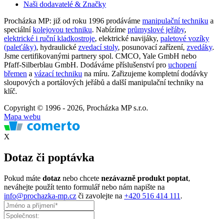
Naši dodavatelé & Značky
Procházka MP: již od roku 1996 prodáváme
manipulační techniku
a
speciální
kolejovou techniku
. Nabízíme
průmyslové jeřáby
,
elektrické i ruční kladkostroje
, elektrické navijáky,
paletové vozíky
(paleťáky)
, hydraulické
zvedací stoly
, posunovací zařízení,
zvedáky
.
Jsme certifikovanými partnery spol. CMCO, Yale GmbH nebo
Pfaff-Silberblau GmbH. Dodáváme příslušenství pro
uchopení
břemen
a
vázací techniku
na míru. Zařizujeme kompletní dodávky
sloupových a portálových jeřábů a další manipulační techniky na
klíč.
Copyright © 1996 - 2026, Procházka MP s.r.o.
Mapa webu
X
Dotaz či poptávka
Pokud máte
dotaz
nebo chcete
nezávazně produkt poptat
,
neváhejte použít tento formulář nebo nám napište na
info@prochazka-mp.cz
či zavolejte na
+420 516 414 111
.