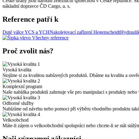
České dráhy jsou národní železniční společnost v České republice. Sk
nákladní dopravce ČD Cargo, a. s.
Reference patří k
Duté válce YCS a YCH
Nakolejovací zařízení Hegenscheidt
Hydraul
Všechny reference
Proč zvolit nás?
1
Vysoká kvalita
Stojíme si za kvalitou nabízených produktů. Dbáme na kvalitu a os
2
Komplexní program
Naše nabídka produktů zahrnuje vše pro manipulaci s produkty nebo v
3
Odborné služby
Nabízíme od návrhu nebo pomoci při výběru vhodného produktu také da
4
Velkoobchod
Máte-li zájem o velkoobchodní spolupráci nebo chcete-li se stát st
Naši významní zákazníci