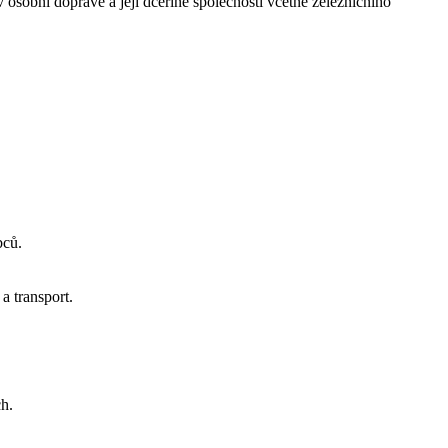
 osobní dopravě a její dceřiné společnosti včetně železničního
bců.
a transport.
h.