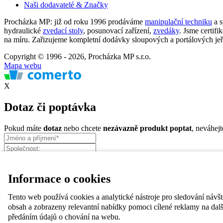
Naši dodavatelé & Značky
Procházka MP: již od roku 1996 prodáváme
manipulační techniku
a s
hydraulické
zvedací stoly
, posunovací zařízení,
zvedáky
. Jsme certi
na míru. Zařizujeme kompletní dodávky sloupových a portálových jeřá
Copyright © 1996 - 2026, Procházka MP s.r.o.
Mapa webu
X
Dotaz či poptávka
Pokud máte
dotaz
nebo chcete
nezávazně produkt poptat
, neváhej
Informace o cookies
Tento web používá cookies a analytické nástroje pro sledování návš
obsah a zobrazeny relevantní nabídky pomoci cílené reklamy na dalš
předáním údajů o chování na webu.