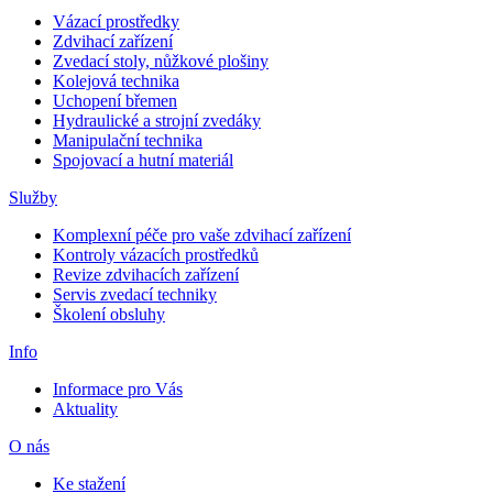
Vázací prostředky
Zdvihací zařízení
Zvedací stoly, nůžkové plošiny
Kolejová technika
Uchopení břemen
Hydraulické a strojní zvedáky
Manipulační technika
Spojovací a hutní materiál
Služby
Komplexní péče pro vaše zdvihací zařízení
Kontroly vázacích prostředků
Revize zdvihacích zařízení
Servis zvedací techniky
Školení obsluhy
Info
Informace pro Vás
Aktuality
O nás
Ke stažení