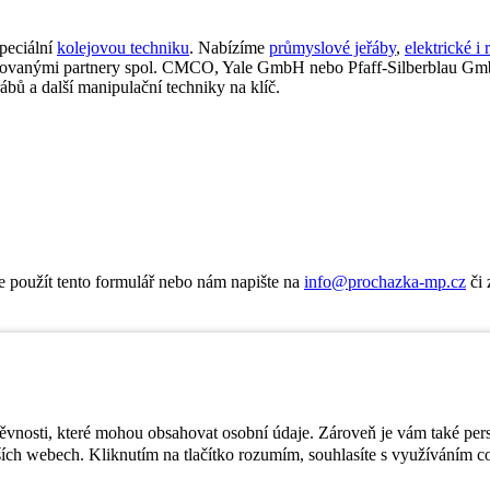
peciální
kolejovou techniku
. Nabízíme
průmyslové jeřáby
,
elektrické i 
fikovanými partnery spol. CMCO, Yale GmbH nebo Pfaff-Silberblau Gm
bů a další manipulační techniky na klíč.
te použít tento formulář nebo nám napište na
info@prochazka-mp.cz
či 
těvnosti, které mohou obsahovat osobní údaje. Zároveň je vám také per
ích webech. Kliknutím na tlačítko rozumím, souhlasíte s využíváním c