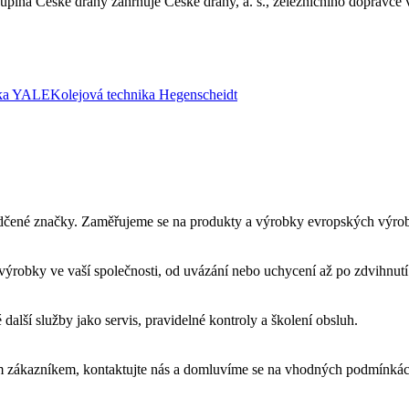
upina České dráhy zahrnuje České dráhy, a. s., železničního dopravce v
ika YALE
Kolejová technika Hegenscheidt
vědčené značky. Zaměřujeme se na produkty a výrobky evropských výro
ýrobky ve vaší společnosti, od uvázání nebo uchycení až po zdvihnutí 
lší služby jako servis, pravidelné kontroly a školení obsluh.
álým zákazníkem, kontaktujte nás a domluvíme se na vhodných podmínkác