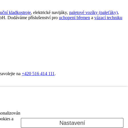
ruční kladkostroje
, elektrické navijáky,
paletové vozíky (paleťáky)
,
bH. Dodáváme příslušenství pro
uchopení břemen
a
vázací techniku
zavolejte na
+420 516 414 111
.
Rozumím a přijímám
sonalizován
ookies a
Nastavení