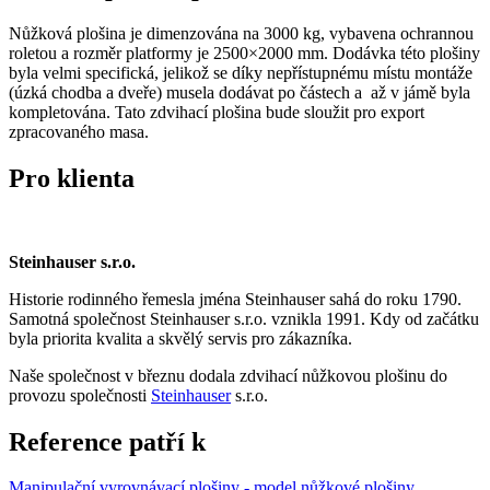
Nůžková plošina je dimenzována na 3000 kg, vybavena ochrannou
roletou a rozměr platformy je 2500×2000 mm. Dodávka této plošiny
byla velmi specifická, jelikož se díky nepřístupnému místu montáže
(úzká chodba a dveře) musela dodávat po částech a až v jámě byla
kompletována. Tato zdvihací plošina bude sloužit pro export
zpracovaného masa.
Pro klienta
Steinhauser s.r.o.
Historie rodinného řemesla jména Steinhauser sahá do roku 1790.
Samotná společnost Steinhauser s.r.o. vznikla 1991. Kdy od začátku
byla priorita kvalita a skvělý servis pro zákazníka.
Naše společnost v březnu dodala zdvihací nůžkovou plošinu do
provozu společnosti
Steinhauser
s.r.o.
Reference patří k
Manipulační vyrovnávací plošiny - model nůžkové plošiny