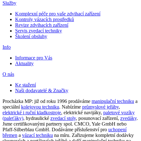
Služby
Komplexní péče pro vaše zdvihací zařízení
Kontroly vázacích prostředků
Revize zdvihacích zařízení
Servis zvedací techniky
Školení obsluhy
Info
Informace pro Vás
Aktuality
O nás
Ke stažení
Naši dodavatelé & Značky
Procházka MP: již od roku 1996 prodáváme
manipulační techniku
a
speciální
kolejovou techniku
. Nabízíme
průmyslové jeřáby
,
elektrické i ruční kladkostroje
, elektrické navijáky,
paletové vozíky
(paleťáky)
, hydraulické
zvedací stoly
, posunovací zařízení,
zvedáky
.
Jsme certifikovanými partnery spol. CMCO, Yale GmbH nebo
Pfaff-Silberblau GmbH. Dodáváme příslušenství pro
uchopení
břemen
a
vázací techniku
na míru. Zařizujeme kompletní dodávky
sloupových a portálových jeřábů a další manipulační techniky na