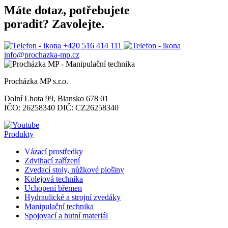
Máte dotaz, potřebujete
poradit? Zavolejte.
+420 516 414 111
info@prochazka-mp.cz
Procházka MP s.r.o.
Dolní Lhota 99, Blansko 678 01
IČO: 26258340 DIČ: CZ26258340
Produkty
Vázací prostředky
Zdvihací zařízení
Zvedací stoly, nůžkové plošiny
Kolejová technika
Uchopení břemen
Hydraulické a strojní zvedáky
Manipulační technika
Spojovací a hutní materiál