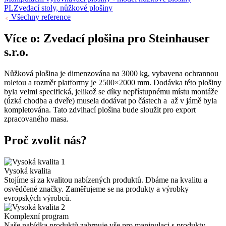
PL
Zvedací stoly, nůžkové plošiny
Všechny reference
Více o: Zvedací plošina pro Steinhauser
s.r.o.
Nůžková plošina je dimenzována na 3000 kg, vybavena ochrannou
roletou a rozměr platformy je 2500×2000 mm. Dodávka této plošiny
byla velmi specifická, jelikož se díky nepřístupnému místu montáže
(úzká chodba a dveře) musela dodávat po částech a až v jámě byla
kompletována. Tato zdvihací plošina bude sloužit pro export
zpracovaného masa.
Proč zvolit nás?
1
Vysoká kvalita
Stojíme si za kvalitou nabízených produktů. Dbáme na kvalitu a
osvědčené značky. Zaměřujeme se na produkty a výrobky
evropských výrobců.
2
Komplexní program
Naše nabídka produktů zahrnuje vše pro manipulaci s produkty